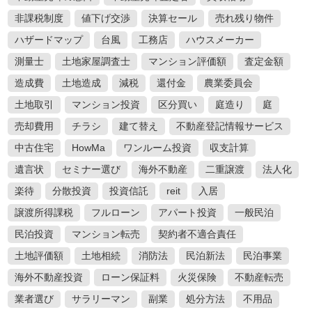
非課税制度
値下げ交渉
決算セール
売れ残り物件
キーワード検索
ハザードマップ
台風
工務店
ハウスメーカー
測量士
土地家屋調査士
マンション評価額
査定金額
造成費
土地造成
減税
還付金
農業委員会
土地取引
マンション投資
区分買い
庭造り
庭
ここ1ヶ月の人気記事
売却費用
チラシ
建て替え
不動産登記情報サービス
中古住宅
HowMa
ワンルーム投資
収支計算
1
家や庭が広いメリット・デメリットと
遺言状
セミナー選び
海外不動産
二重譲渡
法人化
固定資産税を減らすための活用方法
楽待
分散投資
投資信託
reit
入居
2020.10.01
譲渡所得課税
フルローン
アパート投資
一般民泊
民泊投資
マンション転売
契約者不適合責任
2
土地や建物の不動産を学校法人に個人
土地評価額
土地相続
消防法
民泊新法
民泊事業
が売却した時の税金特例とポイント
海外不動産投資
ローン保証料
火災保険
不動産転売
2020.09.23
業者選び
サラリーマン
副業
処分方法
不用品