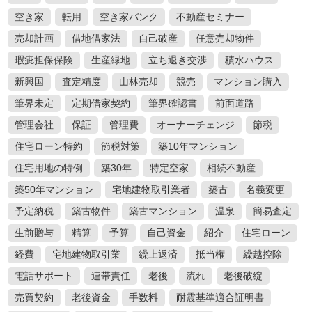
空き家
転用
空き家バンク
不動産セミナー
売却計画
借地借家法
自己破産
任意売却物件
瑕疵担保保険
生産緑地
立ち退き交渉
積水ハウス
新興国
査定精度
山林売却
競売
マンション購入
筆界未定
定期借家契約
筆界確認書
前面道路
管理会社
保証
管理費
オーナーチェンジ
節税
住宅ローン特約
節税対策
築10年マンション
住宅用地の特例
築30年
特定空家
相続不動産
築50年マンション
宅地建物取引業者
築古
名義変更
予定納税
築古物件
築古マンション
温泉
簡易査定
生前贈与
精算
予算
自己資金
紹介
住宅ローン
経費
宅地建物取引業
繰上返済
抵当権
繰越控除
電話サポート
連帯責任
老後
流れ
老後破綻
売買契約
老後資金
手数料
耐震基準適合証明書