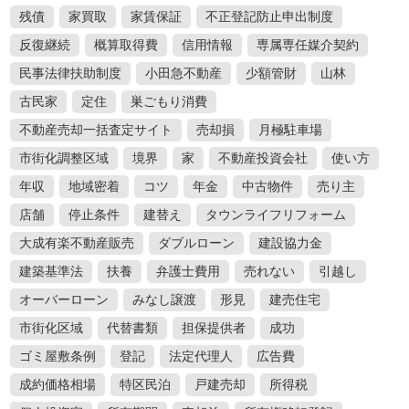
残債
家買取
家賃保証
不正登記防止申出制度
反復継続
概算取得費
信用情報
専属専任媒介契約
民事法律扶助制度
小田急不動産
少額管財
山林
古民家
定住
巣ごもり消費
不動産売却一括査定サイト
売却損
月極駐車場
市街化調整区域
境界
家
不動産投資会社
使い方
年収
地域密着
コツ
年金
中古物件
売り主
店舗
停止条件
建替え
タウンライフリフォーム
大成有楽不動産販売
ダブルローン
建設協力金
建築基準法
扶養
弁護士費用
売れない
引越し
オーバーローン
みなし譲渡
形見
建売住宅
市街化区域
代替書類
担保提供者
成功
ゴミ屋敷条例
登記
法定代理人
広告費
成約価格相場
特区民泊
戸建売却
所得税