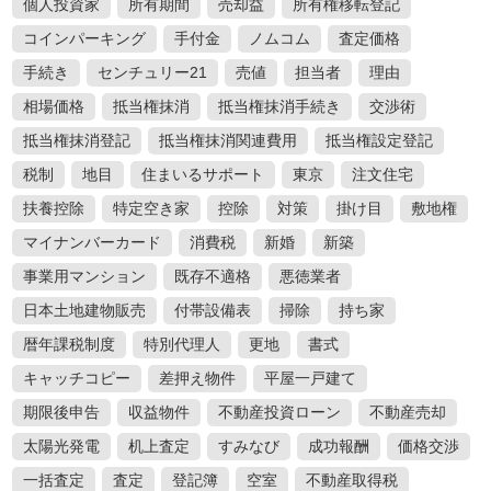
個人投資家
所有期間
売却益
所有権移転登記
コインパーキング
手付金
ノムコム
査定価格
手続き
センチュリー21
売値
担当者
理由
相場価格
抵当権抹消
抵当権抹消手続き
交渉術
抵当権抹消登記
抵当権抹消関連費用
抵当権設定登記
税制
地目
住まいるサポート
東京
注文住宅
扶養控除
特定空き家
控除
対策
掛け目
敷地権
マイナンバーカード
消費税
新婚
新築
事業用マンション
既存不適格
悪徳業者
日本土地建物販売
付帯設備表
掃除
持ち家
暦年課税制度
特別代理人
更地
書式
キャッチコピー
差押え物件
平屋一戸建て
期限後申告
収益物件
不動産投資ローン
不動産売却
太陽光発電
机上査定
すみなび
成功報酬
価格交渉
一括査定
査定
登記簿
空室
不動産取得税