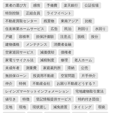
業者の選び方
感情
予備費
楽天銀行
公証役場
特別控除
正組合員
ライフイベント
不動産買取センター
残置物
東南アジア
比較
住友林業ホームサービス
広告
民泊
利回り
水回り
戸建
容積率
担保評価額
注意点
脱税
按分
建物価格
メンテナンス
消費者金融
空家巡回サービス
減価償却
債権者
家電リサイクル法
減税制度
修理
老人ホーム
未成年者
測量費
家庭裁判所
滞納
公売
無担保ローン
投資用不動産
空室問題
片手仲介
仲介
特例
不動産会社
お困り不動産どうする？
レインズマーケットインフォメーション
宅地建物取引業法
値引き
特徴
登記情報提供サービス
特約付き団信
立地
現地
現状渡し
減免措置
タイミング
瑕疵