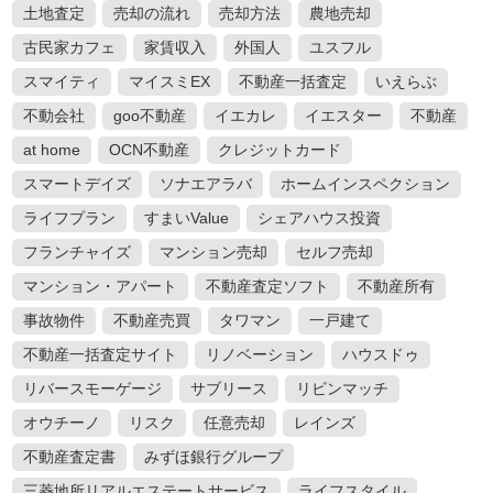
3
土地査定
売却の流れ
売却方法
農地売却
MEホールディングスの評判！不動産売
買における特徴や口コミ評判のまとめ
古民家カフェ
家賃収入
外国人
ユスフル
2020.08.29
スマイティ
マイスミEX
不動産一括査定
いえらぶ
不動会社
goo不動産
イエカレ
イエスター
不動産
4
野村の仲介+（PLUS）の評判や強みと
at home
OCN不動産
クレジットカード
は？噂や口コミから知る満足度合
スマートデイズ
ソナエアラバ
ホームインスペクション
2020.07.26
ライフプラン
すまいValue
シェアハウス投資
フランチャイズ
マンション売却
セルフ売却
5
住宅ローンの融資額を増額したい場合
マンション・アパート
不動産査定ソフト
不動産所有
は？対応方法と注意点をまとめました
事故物件
不動産売買
タワマン
一戸建て
2020.08.24
不動産一括査定サイト
リノベーション
ハウスドゥ
リバースモーゲージ
サブリース
リビンマッチ
オウチーノ
リスク
任意売却
レインズ
不動産査定書
みずほ銀行グループ
三菱地所リアルエステートサービス
ライフスタイル