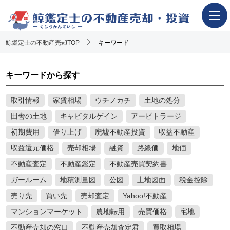
鯨鑑定士の不動産売却TOP
ホーム
キーワード
不動産売却の流れ
キーワードから探す
一押し査定業者一覧
取引情報
アンケート調査概要
家賃相場
ウチノカチ
土地の処分
田舎の土地
キャピタルゲイン
アービトラージ
不動産売却体験談
初期費用
借り上げ
廃墟不動産投資
収益不動産
執筆・監修者
収益還元価格
売却相場
融資
路線価
地価
おすすめ記事
不動産査定
不動産鑑定
不動産売買契約書
Youtube解説記事
ガールーム
地積測量図
公図
土地図面
税金控除
売り先
買い先
売却査定
Yahoo!不動産
マンションマーケット
農地転用
売買価格
宅地
不動産売却の窓口
不動産売却査定君
買取相場