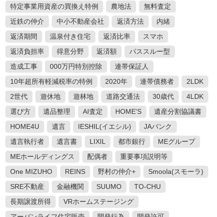
特定事業用資産の買換え特例
農地法
無料査定
近鉄の仲介
中小不動産会社
返済方法
内緒
返済期間
温泉付き住宅
返済比率
スマホ
返済負担率
得意分野
返済額
パススルー型
造成工事
000万円特別控除
連帯保証人
10年超所有軽減税率の特例
2020年
連帯債務者
2LDK
2世代
遊休地
遊林地
道路交通法
30歳代
4LDK
選び方
遺品整理
AI査定
HOME'S
遺産分割協議書
HOME4U
遺言
IESHIL(イエシル)
JAバンク
遺言執行者
遺言書
LIXIL
都市銀行
MEグループ
MEホールディングス
配偶者
重要事項説明等
One MIZUHO
REINS
野村の仲介+
Smoola(スモーラ)
SRE不動産
金融機関
SUUMO
TO-CHU
長期譲渡所得
VRホームステージング
アーバンライフ住宅販売
開発行為
開発許可