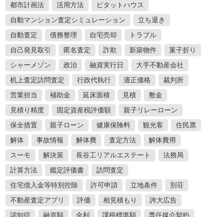
都市計画法
活用方法
ピタットハウス
自動マンション査定シミュレーション
立ち退き
自動査定
債務整理
自宅売却
トラブル
自己発見取引
匿名査定
詐欺
新築物件
菓子折り
シャーメゾン
政治
融資実行日
大手不動産会社
机上査定訪問査定
行政代執行
適正価格
裁判所
営業担当
補助金
延床面積
見積
敷金
見積り精度
固定資産税評価額
親子リレーローン
保全措置
親子ローン
健康保険料
観光客
住民票
解体
事故情報
解体費
査定方法
解体費用
スーモ
解決策
長谷工リアルエステート
法務局
計算方法
鑑定評価書
訪問査定
住宅借入金等特別控除
許可申請
立地条件
別荘
不動産査定アプリ
評価
相見積もり
誇大広告
認知症
融資額
金利
課税標準額
専任媒介契約