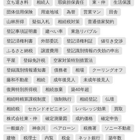
立ち退き料
相続人
瑕疵担保責任
東・仲
生活保護
団体信用保険
用途地域
為替
営業マン
田舎
山林所得
疑似入札
相続税対策
普通借家契約
登記事項証明書
建ぺい率
東急リバブル
登記済権利書
外部委託
登記済権利証
値引き交渉
ふるさと納税
譲渡費用
登記識別情報の失効の申出
平屋
登録免許税
空家対策特別措置法
登録識別情報通知書
債務者
相場
クーリングオフ
藤和不動産
相続
成年後見人
未成年後見人
復興特別所得税
相続放棄
築40年超
相続時精算課税制度
強制執行
相続登記
仏壇
相続税
セカンドオピニオン
レバレッジ効果
買取
株式会社東・仲
確定測量図
成約価格
確定申告
一般媒介
神奈川
ペアローン
税務署
ソニー不動産
建物
税理士
内覧
税金
ネット銀行
築年数