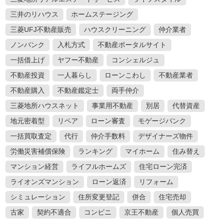
三井のリハウス
ホームステージング
三菱UFJ不動産販売
ハウスクリーニング
仲介業者
ノンバンク
入札方式
不動産ポータルサイト
一括借上げ
ヤフー不動産
コンシェルジュ
不動産投資
一人暮らし
ローンこわし
不動産業者
不動産購入
不動産鑑定士
両手仲介
三菱地所ハウスネット
事業用不動産
別居
代替資産
地元密着型
リペア
ローン審査
モゲージバンク
一括買取査定
代行
仲介手数料
デザイナーズ物件
労働災害補償保険
ランキング
マイホーム
住み替え
マンション経営
ライフルホームズ
住宅ローン完済
ライオンズマンション
ローン返済
リフォーム
シミュレーション
住所変更登記
併合
住宅売却
古家
契約不適合
コンビニ
京王不動産
個人売買