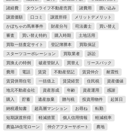
諸経費
タウンライフ不動産売買
諸費用
囲い込み
譲渡価額
口コミ
譲渡所得
メリットデメリット
かぼちゃの馬車事件
財産分与
司法書士
買い替え
審査
買い替え特約
購入時期
土地活用
買取一括査定サイト
登記簿謄本
買取保証
スターツコーポレーション
買取業者
訴訟
買換えの特例
破産管財人
買替え
リースバック
費用
電話
賃貸
不動産登記
賃貸仲介
耐震性
賃貸併用住宅
一括借上
賃貸経営
住民税
資産価値
地元不動産会社
資産形成
年齢
資産運用
感謝
購入
貯蓄
遺産放棄
贈与税
投資用物件
起算日
納税通知書
超高層マンション
お尋ね
転勤
短期譲渡所得
軽減措置
個人信用情報
軽減税率
農協JA住宅ローン
仲介アフターサポート
農地