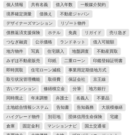
個人情報
共有名義
借入年数
一般媒介契約
境界確定測量
借換え
不動産ジャパン
デザイナーズマンション
リゾート物件
債務返済支援保険
ホテル
免責
リガイド
売り急ぎ
つなぎ融資
公示価格
ランドネット
借入可能額
地方物件
写真
住宅購入
地盤調査
不動産買取
みずほ不動産販売
印紙
二重ローン
印鑑登録証明書
即時買取
住宅ローン減税
事業用定期借地方式
取引状況管理機能
取得費
保証会社
京王線
古いマンション
修繕積立金
分筆
地方銀行
同時廃止
年末調整
弁護士
名義人
不要品
土地総合情報システム
告知書
告知義務
大規模修繕
ハイグレード物件
別荘地
団体信用生命保険
宅建
倉庫
固定金利
マンションナビ
国土交通省