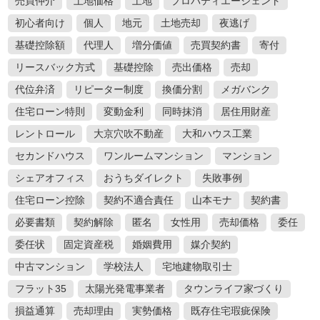
売買仲介
土地価格
土地
プロパティエージェント
初心者向け
個人
地元
土地売却
夜逃げ
基礎控除額
代理人
増分価値
売買契約書
寄付
リースバック方式
基礎控除
売出価格
売却
代位弁済
リピーター制度
換価分割
メガバンク
住宅ローン特則
変動金利
同時抹消
居住用財産
レントロール
大京穴吹不動産
大和ハウス工業
セカンドハウス
ワンルームマンション
マンション
シェアオフィス
おうちダイレクト
失敗事例
住宅ローン控除
契約不適合責任
山本モナ
契約書
必要書類
契約解除
匿名
女性用
売却価格
委任
委任状
固定資産税
婚姻費用
媒介契約
中古マンション
学校法人
宅地建物取引士
フラット35
太陽光発電事業者
タウンライフ家づくり
損益通算
売却理由
実勢価格
既存住宅瑕疵保険