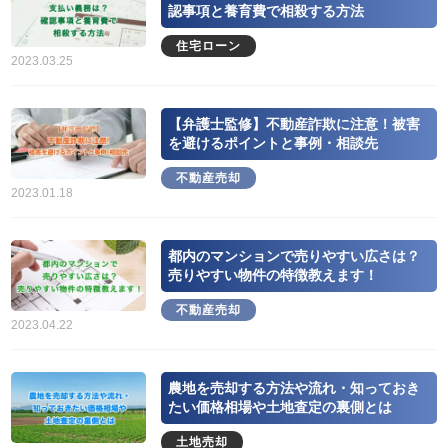
3
認事項と養育費で相殺する方法
MEホールディングスの評判！不動産売
買における特徴や口コミ評判のまとめ
住宅ローン
2023.03.25
2020.08.29
4
【弁護士監修】不動産詐欺に注意！被害
野村の仲介+（PLUS）の評判や強みと
を避けるポイントと事例・相談先
は？噂や口コミから知る満足度合
不動産売却
2020.07.26
2023.01.18
5
農協JA住宅ローン金利や審査は？借り
都内のマンションで売りやすい広さは？
換えや繰り上げ返済まで徹底まとめ
売りやすい物件の特徴教えます！
2020.10.06
不動産売却
2023.04.22
農地を売却する方法や流れ・知っておき
たい価格相場や土地査定の裏側とは
土地売却