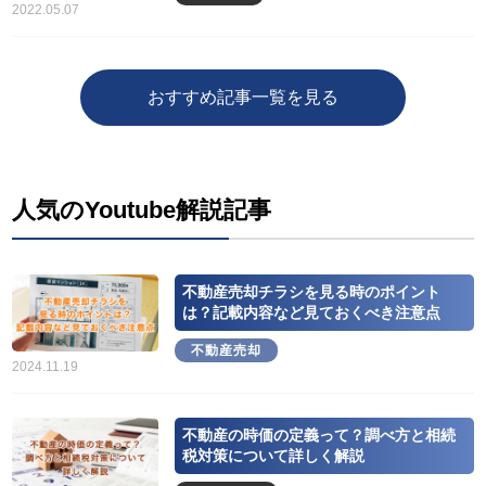
2022.05.07
おすすめ記事一覧を見る
人気のYoutube解説記事
不動産売却チラシを見る時のポイント
は？記載内容など見ておくべき注意点
不動産売却
2024.11.19
不動産の時価の定義って？調べ方と相続
税対策について詳しく解説