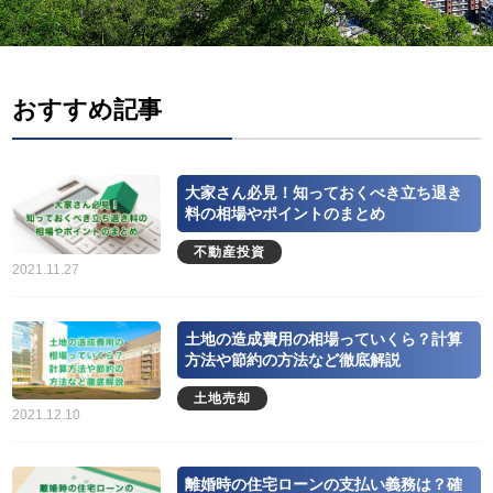
キーワード検索
おすすめ記事
ここ1ヶ月の人気記事
大家さん必見！知っておくべき立ち退き
料の相場やポイントのまとめ
1
不動産投資
家や庭が広いメリット・デメリットと
2021.11.27
固定資産税を減らすための活用方法
2020.10.01
土地の造成費用の相場っていくら？計算
方法や節約の方法など徹底解説
2
土地や建物の不動産を学校法人に個人
土地売却
が売却した時の税金特例とポイント
2021.12.10
2020.09.23
離婚時の住宅ローンの支払い義務は？確