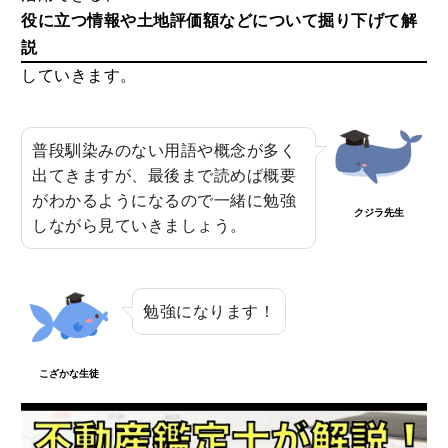
3
MEホールディングスの評判！不動産売
役に立つ情報や土地評価額などについて掘り下げて解
買における特徴や口コミ評判のまとめ
説
2020.08.29
していきます。
4
野村の仲介+（PLUS）の評判や強みと
普段馴染みのない用語や概念が多く
は？噂や口コミから知る満足度合
出てきますが、最後まで読めば概要
2020.07.26
がわかるようになるので一緒に勉強
クジラ先生
しながら見ていきましょう。
5
農協JA住宅ローン金利や審査は？借り
換えや繰り上げ返済まで徹底まとめ
2020.10.06
勉強になります！
こざかな生徒