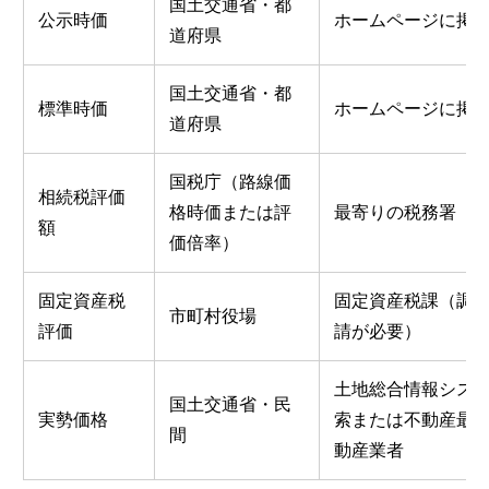
国土交通省・都
公示時価
ホームページに掲
道府県
国土交通省・都
標準時価
ホームページに掲
道府県
国税庁（路線価
相続税評価
格時価または評
最寄りの税務署
額
価倍率）
固定資産税
固定資産税課（調
市町村役場
評価
請が必要）
土地総合情報シス
国土交通省・民
実勢価格
索または不動産最
間
動産業者