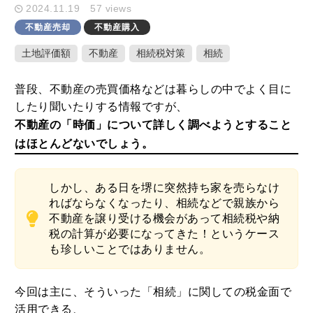
2024.11.19
57 views
不動産売却
不動産購入
キーワード検索
土地評価額
不動産
相続税対策
相続
普段、不動産の売買価格などは暮らしの中でよく目に
したり聞いたりする情報ですが、
ここ1ヶ月の人気記事
不動産の「時価」について詳しく調べようとすること
はほとんどないでしょう。
1
家や庭が広いメリット・デメリットと
固定資産税を減らすための活用方法
しかし、ある日を堺に突然持ち家を売らなけ
ればならなくなったり、相続などで親族から
2020.10.01
不動産を譲り受ける機会があって相続税や納
税の計算が必要になってきた！というケース
2
土地や建物の不動産を学校法人に個人
も珍しいことではありません。
が売却した時の税金特例とポイント
2020.09.23
今回は主に、そういった「相続」に関しての税金面で
活用できる、