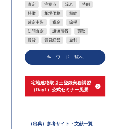
査定
注意点
流れ
特例
特徴
相場価格
相続
確定申告
税金
節税
訪問査定
譲渡所得
買取
賃貸
賃貸経営
金利
キーワード一覧へ
宅地建物取引士登録実務講習
（Day1）公式セミナー風景
（出典）参考サイト・文献一覧