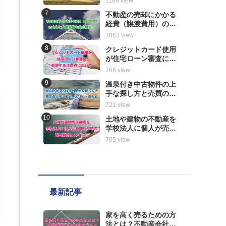
1109 view
解説
不動産の売却にかかる
経費（譲渡費用）の内
容と金額相場を徹底解
1063 view
説！
クレジットカード使用
が住宅ローン審査に影
響する注意点について
766 view
温泉付き中古物件の上
手な探し方と売買のメ
リットとデメリットま
721 view
とめ
土地や建物の不動産を
学校法人に個人が売却
した時の税金特例とポ
705 view
イント
最新記事
家を高く売るための方
法とは？不動産会社を