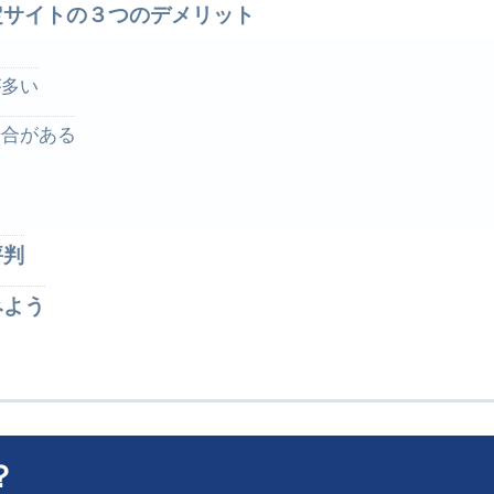
定サイトの３つのデメリット
が多い
場合がある
評判
みよう
？