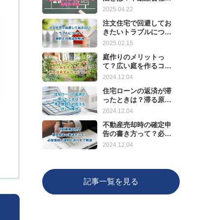
選ぶポイントと売却の
2025.04.22
手順
注文住宅で回避してお
きたいトラブルについ
て！事例と対処法を解
2025.02.15
説
庭作りのメリットっ
て？広い庭を作るコス
トと有効活用する方法
2024.12.04
について
住宅ローンの返済が滞
ったときは？滞る原因
と対処法を詳しく解説
2024.12.04
不動産売却時の確定申
告の書き方って？必要
書類の説明とあわせて
2024.12.04
解説
記事一覧を見る