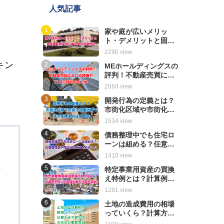
人気記事
、
家や庭が広いメリッ
ト・デメリットと固定
資産税を減らすための
2290 view
活用方法
キン
MEホールディングスの
評判！不動産売買にお
ける特徴や口コミ評判
2060 view
のまとめ
開発行為の定義とは？
市街化区域や市街化調
整区域で許可を得る方
1534 view
法と要件
債務整理中でも住宅ロ
ーンは組める？任意整
る
理後や保証人などまと
1410 view
めました
特定事業用資産の買換
え特例とは？計算例を
用いて節税効果や内容
1281 view
を解説
土地の造成費用の相場
っていくら？計算方法
や節約の方法など徹底