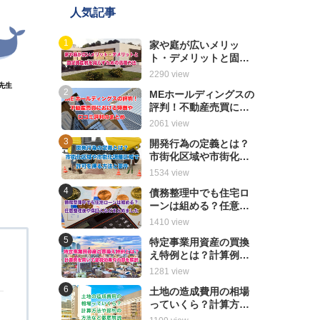
人気記事
家や庭が広いメリッ
ト・デメリットと固定
資産税を減らすための
2290 view
活用方法
先生
MEホールディングスの
評判！不動産売買にお
ける特徴や口コミ評判
2061 view
のまとめ
開発行為の定義とは？
市街化区域や市街化調
整区域で許可を得る方
1534 view
法と要件
債務整理中でも住宅ロ
ーンは組める？任意整
理後や保証人などまと
1410 view
めました
特定事業用資産の買換
え特例とは？計算例を
る
用いて節税効果や内容
1281 view
を解説
土地の造成費用の相場
っていくら？計算方法
や節約の方法など徹底