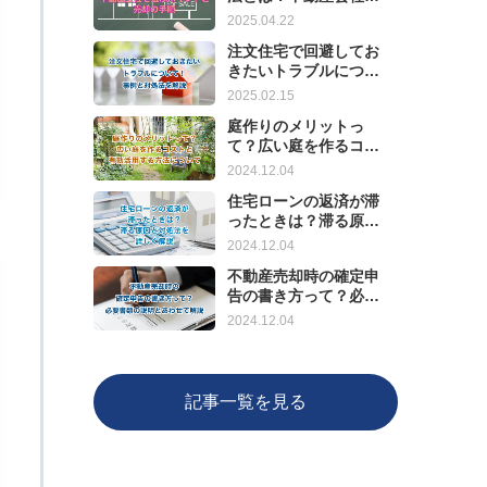
選ぶポイントと売却の
2025.04.22
手順
注文住宅で回避してお
きたいトラブルについ
て！事例と対処法を解
2025.02.15
説
庭作りのメリットっ
て？広い庭を作るコス
トと有効活用する方法
2024.12.04
について
住宅ローンの返済が滞
ったときは？滞る原因
と対処法を詳しく解説
2024.12.04
不動産売却時の確定申
告の書き方って？必要
書類の説明とあわせて
2024.12.04
解説
記事一覧を見る