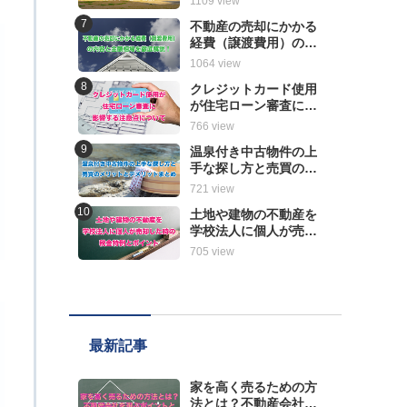
1109 view
解説
不動産の売却にかかる
経費（譲渡費用）の内
容と金額相場を徹底解
1064 view
説！
クレジットカード使用
が住宅ローン審査に影
響する注意点について
766 view
温泉付き中古物件の上
手な探し方と売買のメ
リットとデメリットま
721 view
とめ
土地や建物の不動産を
学校法人に個人が売却
した時の税金特例とポ
705 view
イント
最新記事
家を高く売るための方
法とは？不動産会社を