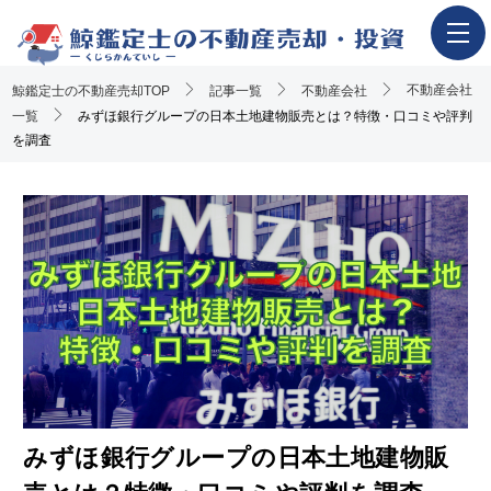
不動産会社
鯨鑑定士の不動産売却TOP
ホーム
記事一覧
不動産会社
一覧
みずほ銀行グループの日本土地建物販売とは？特徴・口コミや評判
不動産売却の流れ
を調査
一押し査定業者一覧
アンケート調査概要
不動産売却体験談
執筆・監修者
おすすめ記事
Youtube解説記事
みずほ銀行グループの日本土地建物販