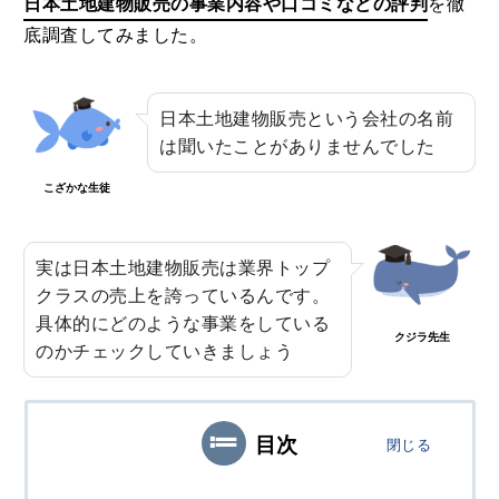
日本土地建物販売の事業内容や口コミなどの評判
を徹
3
MEホールディングスの評判！不動産売
底調査してみました。
買における特徴や口コミ評判のまとめ
2020.08.29
日本土地建物販売という会社の名前
4
は聞いたことがありませんでした
野村の仲介+（PLUS）の評判や強みと
は？噂や口コミから知る満足度合
こざかな生徒
2020.07.26
5
実は日本土地建物販売は業界トップ
農協JA住宅ローン金利や審査は？借り
クラスの売上を誇っているんです。
換えや繰り上げ返済まで徹底まとめ
具体的にどのような事業をしている
2020.10.06
クジラ先生
のかチェックしていきましょう
目次
閉じる