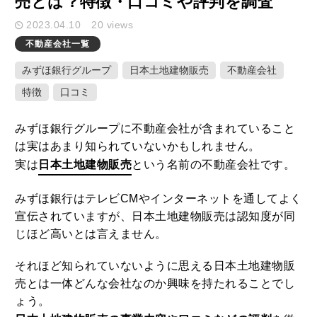
売とは？特徴・口コミや評判を調査
2023.04.10
20 views
キーワード検索
不動産会社一覧
みずほ銀行グループ
日本土地建物販売
不動産会社
特徴
口コミ
ここ1ヶ月の人気記事
みずほ銀行グループに不動産会社が含まれていること
は実はあまり知られていないかもしれません。
1
実は
日本土地建物販売
という名前の不動産会社です。
家や庭が広いメリット・デメリットと
固定資産税を減らすための活用方法
みずほ銀行はテレビCMやインターネットを通してよく
2020.10.01
宣伝されていますが、日本土地建物販売は認知度が同
じほど高いとは言えません。
2
土地や建物の不動産を学校法人に個人
が売却した時の税金特例とポイント
それほど知られていないように思える日本土地建物販
売とは一体どんな会社なのか興味を持たれることでし
2020.09.23
ょう。