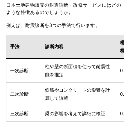
日本土地建物販売の耐震診断・改修サービスにはどの
ような特徴あるのでしょうか。
例えば、耐震診断を3つの手法で行います。
構造
手法
診断内容
標
柱や壁の断面積を使って耐震性
一次診断
0.8
能を推定
鉄筋やコンクリートの影響を計
二次診断
0.6
算して診断
三次診断
梁の影響を考えて詳細に検証
0.6