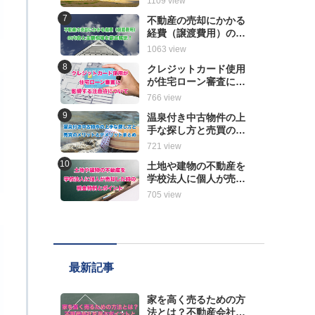
1109 view
解説
不動産の売却にかかる
経費（譲渡費用）の内
容と金額相場を徹底解
1063 view
説！
クレジットカード使用
が住宅ローン審査に影
響する注意点について
766 view
温泉付き中古物件の上
手な探し方と売買のメ
リットとデメリットま
721 view
とめ
土地や建物の不動産を
学校法人に個人が売却
した時の税金特例とポ
705 view
イント
最新記事
家を高く売るための方
法とは？不動産会社を