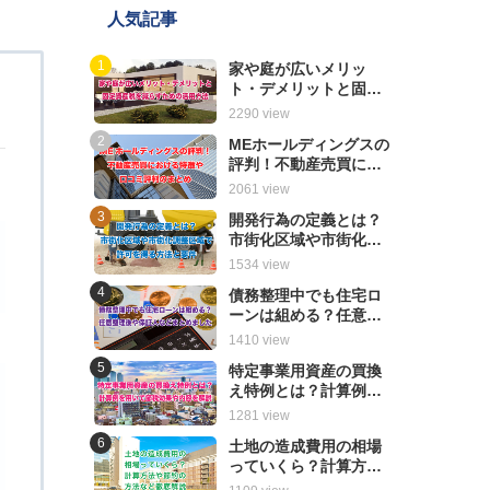
人気記事
家や庭が広いメリッ
ト・デメリットと固定
る
資産税を減らすための
2290 view
活用方法
MEホールディングスの
評判！不動産売買にお
ける特徴や口コミ評判
2061 view
のまとめ
開発行為の定義とは？
市街化区域や市街化調
整区域で許可を得る方
1534 view
法と要件
債務整理中でも住宅ロ
ーンは組める？任意整
理後や保証人などまと
1410 view
めました
特定事業用資産の買換
え特例とは？計算例を
用いて節税効果や内容
1281 view
を解説
土地の造成費用の相場
っていくら？計算方法
や節約の方法など徹底