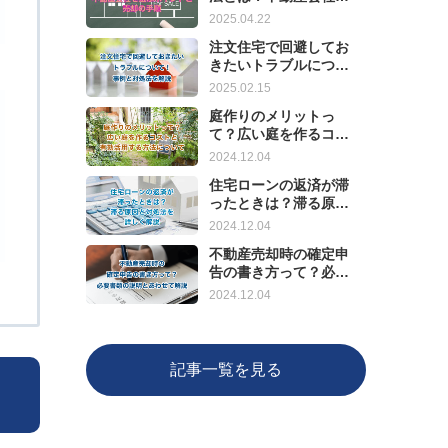
選ぶポイントと売却の
2025.04.22
手順
注文住宅で回避してお
きたいトラブルについ
て！事例と対処法を解
2025.02.15
説
庭作りのメリットっ
て？広い庭を作るコス
トと有効活用する方法
2024.12.04
について
住宅ローンの返済が滞
ったときは？滞る原因
と対処法を詳しく解説
2024.12.04
不動産売却時の確定申
告の書き方って？必要
書類の説明とあわせて
2024.12.04
解説
記事一覧を見る