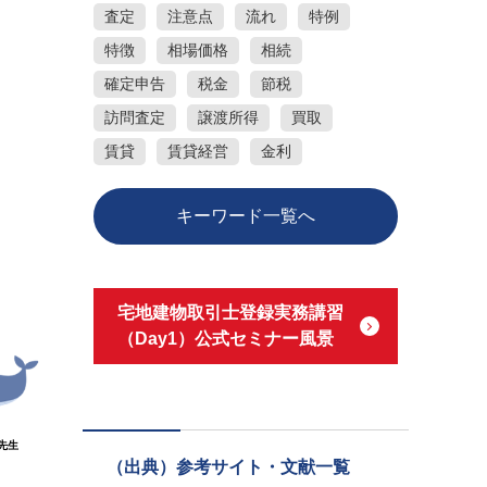
査定
注意点
流れ
特例
特徴
相場価格
相続
確定申告
税金
節税
訪問査定
譲渡所得
買取
賃貸
賃貸経営
金利
キーワード一覧へ
宅地建物取引士登録実務講習
（Day1）公式セミナー風景
先生
（出典）参考サイト・文献一覧