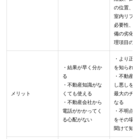
の位置、間
室内リフォ
必要性、建
備の劣化状
理項目の詳
・より正確
・結果が早く分か
を知られる
る
・不動産会
・不動産知識がな
し悪しを見
メリット
くても使える
最大のチャ
・不動産会社から
なる
電話がかかってく
・不明点や
る心配がない
をその場で
聞けて知識