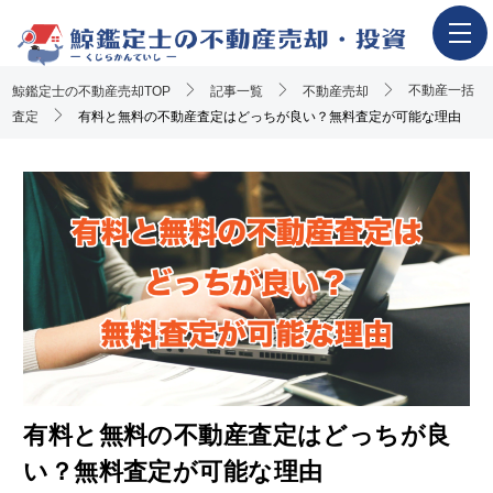
不動産一括
鯨鑑定士の不動産売却TOP
ホーム
記事一覧
不動産売却
査定
有料と無料の不動産査定はどっちが良い？無料査定が可能な理由
不動産売却の流れ
一押し査定業者一覧
アンケート調査概要
不動産売却体験談
執筆・監修者
おすすめ記事
Youtube解説記事
有料と無料の不動産査定はどっちが良
い？無料査定が可能な理由