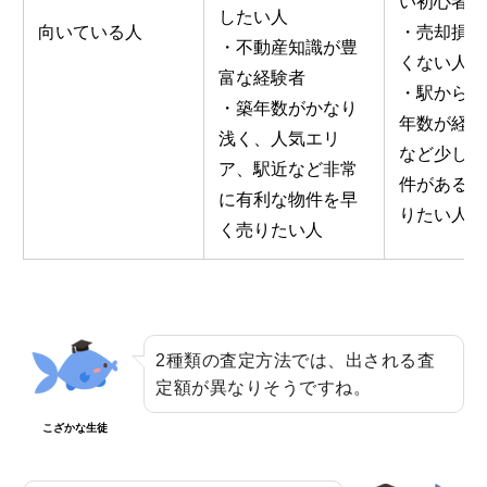
い初心者
したい人
向いている人
・売却損を
・不動産知識が豊
くない人
富な経験者
・駅から遠
・築年数がかなり
年数が経っ
浅く、人気エリ
など少し不
ア、駅近など非常
件がある物
に有利な物件を早
りたい人
く売りたい人
2種類の査定方法では、出される査
定額が異なりそうですね。
こざかな生徒