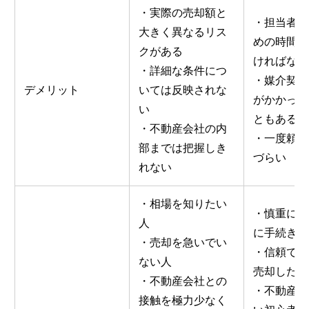
・実際の売却額と
・担当者に
大きく異なるリス
めの時間を
クがある
ければなら
・詳細な条件につ
・媒介契約
デメリット
いては反映されな
がかかって
い
ともある
・不動産会社の内
・一度頼む
部までは把握しき
づらい
れない
・相場を知りたい
・慎重にか
人
に手続きし
・売却を急いでい
・信頼でき
ない人
売却したい
・不動産会社との
・不動産知
接触を極力少なく