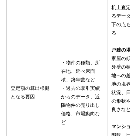
机上査定で
るデータの
下の点も対
る
戸建の場合
家屋の傾き
・物件の種類、所
外壁の状態
在地、延べ床面
地への越境
積、築年数など
地の境界線
査定額の算出根拠
・過去の取引実績
状況、日照
となる要因
からのデータ、近
の形状や水
隣物件の売り出し
良さなど
価格、市場動向な
ど
マンション
階数、日照