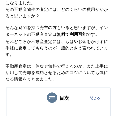
3
になりました。
MEホールディングスの評判！不動産売
その不動産物件の査定には、どのくらいの費用がかか
買における特徴や口コミ評判のまとめ
ると思いますか？
2020.08.29
そんな疑問を持つ売主の方もいると思いますが、イン
4
ターネットの不動産査定は
無料で利用可能
です。
野村の仲介+（PLUS）の評判や強みと
は？噂や口コミから知る満足度合
それどころか不動産査定には、もはやお金をかけずに
2020.07.26
手軽に査定してもらうのが一般的とさえ言われていま
す。
5
農協JA住宅ローン金利や審査は？借り
不動産査定は一体なぜ無料で行えるのか、また上手に
換えや繰り上げ返済まで徹底まとめ
活用して売却を成功させるためのコツについても気に
2020.10.06
なる情報をまとめました。
目次
閉じる