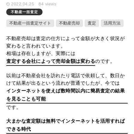
2022.04.25
84 views
不動産一括査定
キーワード検索
不動産一括査定サイト
不動産売却
査定
活用方法
不動産売却は査定の仕方によって金額が大きく状況が
変わると言われています。
ここ1ヶ月の人気記事
相場は存在しますが、実際には
査定する会社によって売却金額は変わる
のです。
1
家や庭が広いメリット・デメリットと
以前は不動産会社を訪れたり電話で依頼して、数日か
固定資産税を減らすための活用方法
けて結果が出るという流れが普通でしたが、今では
2020.10.01
インターネットを使えば数時間以内に簡易査定の結果
を見ることも可能
2
土地や建物の不動産を学校法人に個人
です。
が売却した時の税金特例とポイント
大まかな査定額は無料でインターネットを活用すれば
2020.09.23
できる時代