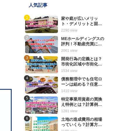
人気記事
家や庭が広いメリッ
ト・デメリットと固定
資産税を減らすための
2290 view
活用方法
MEホールディングスの
評判！不動産売買にお
ける特徴や口コミ評判
2061 view
のまとめ
開発行為の定義とは？
市街化区域や市街化調
整区域で許可を得る方
1534 view
法と要件
債務整理中でも住宅ロ
ーンは組める？任意整
理後や保証人などまと
1410 view
めました
特定事業用資産の買換
え特例とは？計算例を
用いて節税効果や内容
1281 view
を解説
土地の造成費用の相場
っていくら？計算方法
や節約の方法など徹底