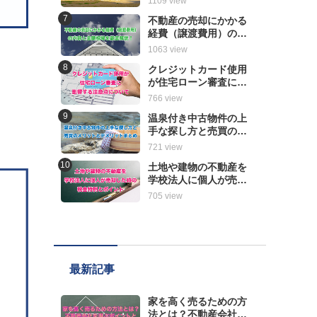
1109 view
解説
不動産の売却にかかる
経費（譲渡費用）の内
容と金額相場を徹底解
1063 view
説！
クレジットカード使用
が住宅ローン審査に影
響する注意点について
766 view
温泉付き中古物件の上
手な探し方と売買のメ
リットとデメリットま
721 view
とめ
土地や建物の不動産を
学校法人に個人が売却
した時の税金特例とポ
705 view
イント
最新記事
家を高く売るための方
法とは？不動産会社を