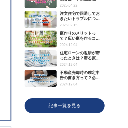
選ぶポイントと売却の
2025.04.22
手順
注文住宅で回避してお
きたいトラブルについ
て！事例と対処法を解
2025.02.15
説
庭作りのメリットっ
て？広い庭を作るコス
トと有効活用する方法
2024.12.04
について
住宅ローンの返済が滞
ったときは？滞る原因
と対処法を詳しく解説
2024.12.04
不動産売却時の確定申
告の書き方って？必要
書類の説明とあわせて
2024.12.04
解説
記事一覧を見る