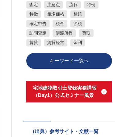
査定
注意点
流れ
特例
特徴
相場価格
相続
確定申告
税金
節税
訪問査定
譲渡所得
買取
賃貸
賃貸経営
金利
キーワード一覧へ
宅地建物取引士登録実務講習
（Day1）公式セミナー風景
（出典）参考サイト・文献一覧