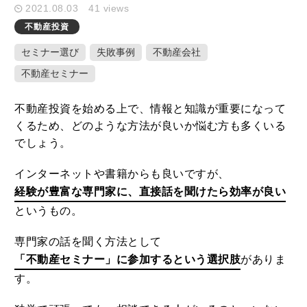
2021.08.03
41 views
不動産投資
キーワード検索
セミナー選び
失敗事例
不動産会社
不動産セミナー
不動産投資を始める上で、情報と知識が重要になって
ここ1ヶ月の人気記事
くるため、どのような方法が良いか悩む方も多くいる
でしょう。
1
家や庭が広いメリット・デメリットと
インターネットや書籍からも良いですが、
固定資産税を減らすための活用方法
経験が豊富な専門家に、直接話を聞けたら効率が良い
2020.10.01
というもの。
2
専門家の話を聞く方法として
MEホールディングスの評判！不動産売
買における特徴や口コミ評判のまとめ
「不動産セミナー」に参加するという選択肢
がありま
2020.08.29
す。