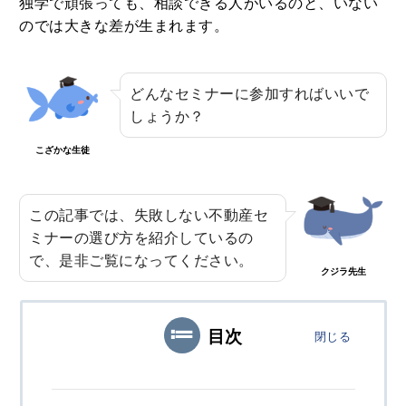
独学で頑張っても、相談できる人がいるのと、いない
3
土地や建物の不動産を学校法人に個人
のでは大きな差が生まれます。
が売却した時の税金特例とポイント
2020.09.23
どんなセミナーに参加すればいいで
4
しょうか？
野村の仲介+（PLUS）の評判や強みと
は？噂や口コミから知る満足度合
こざかな生徒
2020.07.26
5
この記事では、失敗しない不動産セ
住宅ローンの融資額を増額したい場合
ミナーの選び方を紹介しているの
は？対応方法と注意点をまとめました
で、是非ご覧になってください。
2020.08.24
クジラ先生
目次
閉じる