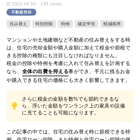
2022.04.30
130 views
不動産売却
キーワード検索
住み替え
特別控除
特例
確定申告
軽減税率
マンションや土地建物など不動産の住み替えをする時
は、住宅の売却金額や購入金額に加えて税金や節税で
ここ1ヶ月の人気記事
きる控除の種類にも注目しなければなりません。
税金の控除や特例を考慮に入れて住み替えを計画する
1
なら、
全体の出費を抑える
事ができ、手元に残るお金
家や庭が広いメリット・デメリットと
や購入できる住宅の価格にも大きく影響してきます。
固定資産税を減らすための活用方法
2020.10.01
さらに税金の金額を数%でも節約できるな
ら、浮いた金額をワンランク上の家具や設備
2
土地や建物の不動産を学校法人に個人
に充てることも可能になります。
が売却した時の税金特例とポイント
2020.09.23
この記事の中では、住宅の住み替え時に節税できる特
例、住宅ローン控除、また特例と住宅ローン控除の併