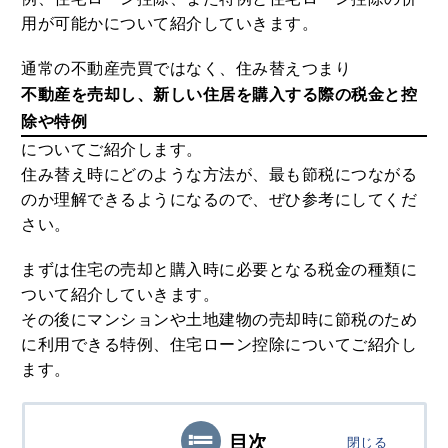
3
MEホールディングスの評判！不動産売
用が可能かについて紹介していきます。
買における特徴や口コミ評判のまとめ
通常の不動産売買ではなく、住み替えつまり
2020.08.29
不動産を売却し、新しい住居を購入する際の税金と控
4
除や特例
野村の仲介+（PLUS）の評判や強みと
についてご紹介します。
は？噂や口コミから知る満足度合
住み替え時にどのような方法が、最も節税につながる
2020.07.26
のか理解できるようになるので、ぜひ参考にしてくだ
さい。
5
農協JA住宅ローン金利や審査は？借り
換えや繰り上げ返済まで徹底まとめ
まずは住宅の売却と購入時に必要となる税金の種類に
ついて紹介していきます。
2020.10.06
その後にマンションや土地建物の売却時に節税のため
に利用できる特例、住宅ローン控除についてご紹介し
ます。
目次
閉じる