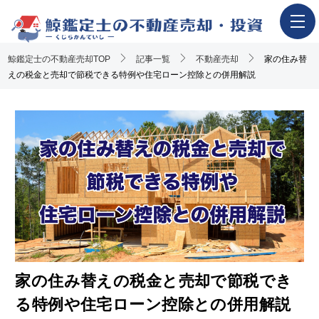
鯨鑑定士の不動産売却TOP
ホーム
記事一覧
不動産売却
家の住み替
えの税金と売却で節税できる特例や住宅ローン控除との併用解説
不動産売却の流れ
一押し査定業者一覧
アンケート調査概要
不動産売却体験談
執筆・監修者
おすすめ記事
Youtube解説記事
家の住み替えの税金と売却で節税でき
る特例や住宅ローン控除との併用解説