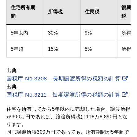
住宅所有期
復興特
所得税
住民税
間
税
5年以内
30%
9%
所得税額
5年超
15%
5%
所得税額
出典：
国税庁 No.3208 長期譲渡所得の税額の計算
出典：
国税庁 No.3211 短期譲渡所得の税額の計算
住宅を所有してから5年以内に売却した場合、譲渡所得
が300万円であれば、譲渡所得税は118万8,890円とな
ります。
同じ譲渡所得300万円であっても、所有期間が5年超で