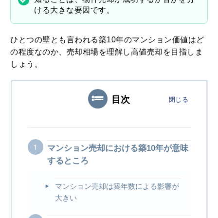
3
土地や建物の不動産を学校法人に個人
ける大きな要因です。
が売却した時の税金特例とポイント
2020.09.23
ひとつの壁とも言われる築10年のマンション価値はど
の程度なのか、売却相場を理解し高値売却を目指しま
4
しょう。
野村の仲介+（PLUS）の評判や強みと
は？噂や口コミから知る満足度合
2020.07.26
目次
閉じる
5
住宅ローンの融資額を増額したい場合
は？対応方法と注意点をまとめました
2020.08.24
マンション売却における築10年が意味
するところ
マンション売却は築年数による影響が
大きい