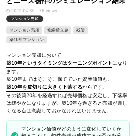
とニーズ物件のシミュレーション結果
2022.04.30
75 views
キーワード検索
マンション売却
マンション売却
修繕積立金
残債
築10年マンション
ここ1ヶ月の人気記事
マンション売却において
築10年というタイミングはターニングポイント
になり
1
ます。
家や庭が広いメリット・デメリットと
築10年まではそこそこ保てていた資産価値も、
固定資産税を減らすための活用方法
築10年を皮切りに大きく下落する
からです。
2020.10.01
その後築20年を経過すれば売却価格は安定し、下落率
2
は緩やかになりますが、築10年を過ぎると売却が難し
MEホールディングスの評判！不動産売
くなる点は意識しておかなければいけません。
買における特徴や口コミ評判のまとめ
2020.08.29
マンション価値がどのように変化していくか
知ることは、物件売却が成功するか否かを分