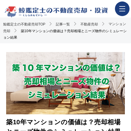
マンション
鯨鑑定士の不動産売却TOP
ホーム
記事一覧
不動産売却
売却
築10年マンションの価値は？売却相場とニーズ物件のシミュレーシ
不動産売却の流れ
ョン結果
一押し査定業者一覧
アンケート調査概要
不動産売却体験談
執筆・監修者
おすすめ記事
Youtube解説記事
築10年マンションの価値は？売却相場