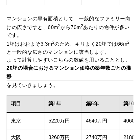
マンションの専有面積として、一般的なファミリー向
2
2
けの広さですと、60m
から70m
あたりの物件が多い
です。
2
2
1坪はおおよそ3.3m
のため、キリよく20坪では66m
と一般的な広さのマンションに該当します。
よって計算しやすいこちらの数値を用いることとし、
20坪の場合におけるマンション価格の築年数ごとの推
移
を見ていきましょう。
項目
築1年
築5年
築10年
東京
5220万円
4640万円
4060
大阪
3260万円
2740万円
2180