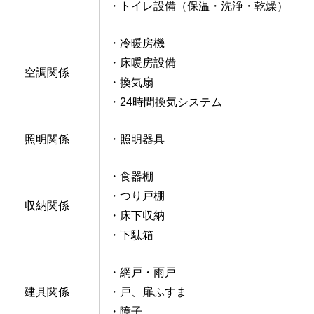
・トイレ設備（保温・洗浄・乾燥）
・冷暖房機
・床暖房設備
空調関係
・換気扇
・24時間換気システム
照明関係
・照明器具
・食器棚
・つり戸棚
収納関係
・床下収納
・下駄箱
・網戸・雨戸
建具関係
・戸、扉ふすま
・障子