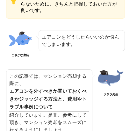
3
らないために、きちんと把握しておいた方が
MEホールディングスの評判！不動産売
良いです。
買における特徴や口コミ評判のまとめ
2020.08.29
4
エアコンをどうしたらいいのか悩ん
野村の仲介+（PLUS）の評判や強みと
でしまいます。
は？噂や口コミから知る満足度合
2020.07.26
こざかな生徒
5
農協JA住宅ローン金利や審査は？借り
この記事では、マンション売却する
換えや繰り上げ返済まで徹底まとめ
際に、
2020.10.06
エアコンを外すべきか置いておくべ
クジラ先生
きかジャッジする方法と、費用やト
ラブル事例について
紹介しています。是非、参考にして
頂き、マンション売却をスムーズに
行えるようにしましょう。