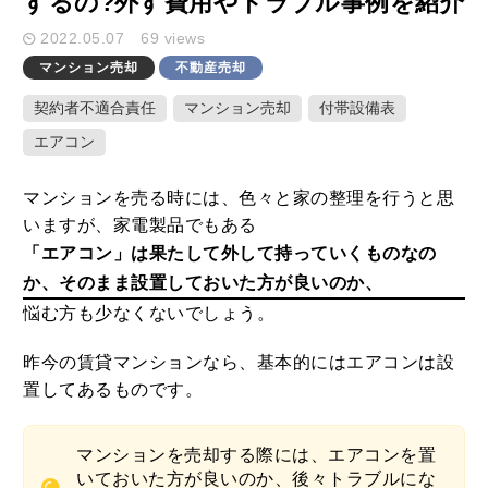
するの?外す費用やトラブル事例を紹介
2022.05.07
69 views
キーワード検索
マンション売却
不動産売却
契約者不適合責任
マンション売却
付帯設備表
エアコン
ここ1ヶ月の人気記事
マンションを売る時には、色々と家の整理を行うと思
いますが、家電製品でもある
1
「エアコン」は果たして外して持っていくものなの
家や庭が広いメリット・デメリットと
か、そのまま設置しておいた方が良いのか、
固定資産税を減らすための活用方法
悩む方も少なくないでしょう。
2020.10.01
昨今の賃貸マンションなら、基本的にはエアコンは設
2
土地や建物の不動産を学校法人に個人
置してあるものです。
が売却した時の税金特例とポイント
2020.09.23
マンションを売却する際には、エアコンを置
いておいた方が良いのか、後々トラブルにな