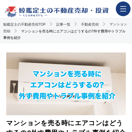
マンション
鯨鑑定士の不動産売却TOP
ホーム
記事一覧
不動産売却
売却
マンションを売る時にエアコンはどうするの?外す費用やトラブル
不動産売却の流れ
事例を紹介
一押し査定業者一覧
アンケート調査概要
不動産売却体験談
執筆・監修者
おすすめ記事
Youtube解説記事
マンションを売る時にエアコンはどう