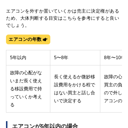
エアコンを外すか置いていくかは売主に決定権がある
ため、大体判断する目安はこちらを参考にすると良い
でしょう。
エアコンの年数
5年以内
5〜8年
8年〜10年
故障の心配がな
長く使えるか微妙移
故障の心配
いまだ長く使え
設費用をかける程で
買主の負担
る移設費用で持
はない買主と話し合
ので外して
っていくか考え
いで決定する
アコンの寿
る
エアコンが5年以内の場合