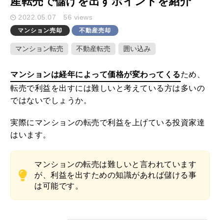
産転売で儲けを出すポイントを紹介
2022.05.07
56 views
キーワード検索
マンション売却
不動産売却
マンション転売
不動産転売
囲い込み
マンションは経年によって価格が変わってくる
ため、
ここ1ヶ月の人気記事
転売で利益を出すには難しいと考えている方は多いの
ではないでしょうか。
1
家や庭が広いメリット・デメリットと
実際にマンションの転売で利益を上げている投資家達
固定資産税を減らすための活用方法
はいます。
2020.10.01
マンションの転売は難しいと言われています
2
土地や建物の不動産を学校法人に個人
が、利益を出すための知識があれば儲ける事
が売却した時の税金特例とポイント
は可能です。
2020.09.23