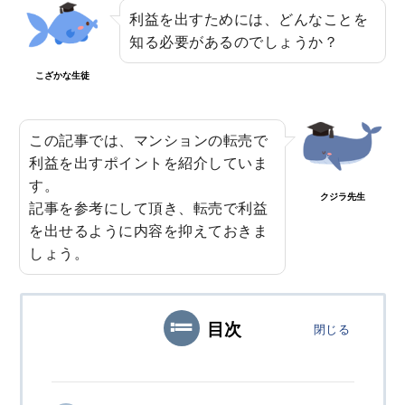
3
MEホールディングスの評判！不動産売
利益を出すためには、どんなことを
買における特徴や口コミ評判のまとめ
知る必要があるのでしょうか？
2020.08.29
こざかな生徒
4
野村の仲介+（PLUS）の評判や強みと
は？噂や口コミから知る満足度合
この記事では、マンションの転売で
利益を出すポイントを紹介していま
2020.07.26
す。
クジラ先生
記事を参考にして頂き、転売で利益
5
住宅ローンの融資額を増額したい場合
を出せるように内容を抑えておきま
は？対応方法と注意点をまとめました
しょう。
2020.08.24
目次
閉じる