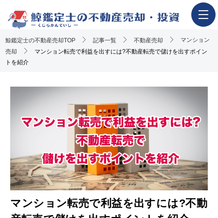
マンション
鯨鑑定士の不動産売却TOP
ホーム
記事一覧
不動産売却
売却
マンション転売で利益を出すには?不動産転売で儲けを出すポイン
不動産売却の流れ
トを紹介
一押し査定業者一覧
アンケート調査概要
不動産売却体験談
執筆・監修者
おすすめ記事
Youtube解説記事
マンション転売で利益を出すには?不動