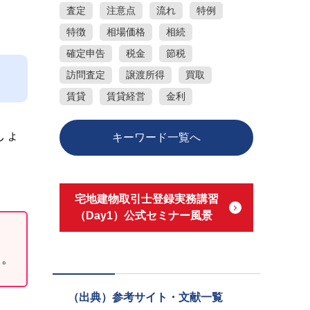
査定
注意点
流れ
特例
特徴
相場価格
相続
確定申告
税金
節税
訪問査定
譲渡所得
買取
賃貸
賃貸経営
金利
しょ
キーワード一覧へ
宅地建物取引士登録実務講習
（Day1）公式セミナー風景
い。
（出典）参考サイト・文献一覧