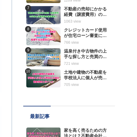
1109 view
解説
不動産の売却にかかる
経費（譲渡費用）の内
容と金額相場を徹底解
1063 view
説！
クレジットカード使用
が住宅ローン審査に影
響する注意点について
766 view
温泉付き中古物件の上
手な探し方と売買のメ
リットとデメリットま
721 view
とめ
土地や建物の不動産を
学校法人に個人が売却
した時の税金特例とポ
705 view
イント
最新記事
家を高く売るための方
法とは？不動産会社を