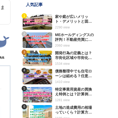
人気記事
りま
家や庭が広いメリッ
ト・デメリットと固定
資産税を減らすための
2290 view
活用方法
MEホールディングスの
評判！不動産売買にお
ける特徴や口コミ評判
2060 view
のまとめ
開発行為の定義とは？
市街化区域や市街化調
先生
整区域で許可を得る方
1534 view
法と要件
債務整理中でも住宅ロ
ーンは組める？任意整
る
理後や保証人などまと
1410 view
めました
特定事業用資産の買換
え特例とは？計算例を
用いて節税効果や内容
1281 view
を解説
土地の造成費用の相場
っていくら？計算方法
や節約の方法など徹底