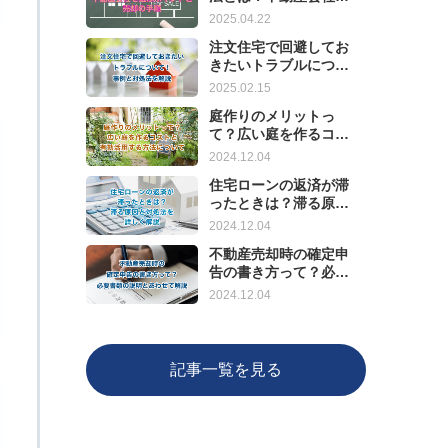
選ぶポイントと売却の
2025.04.22
手順
注文住宅で回避してお
きたいトラブルについ
て！事例と対処法を解
2025.02.15
説
庭作りのメリットっ
て？広い庭を作るコス
トと有効活用する方法
2024.12.04
について
住宅ローンの返済が滞
ったときは？滞る原因
と対処法を詳しく解説
2024.12.04
不動産売却時の確定申
告の書き方って？必要
書類の説明とあわせて
2024.12.04
解説
記事一覧を見る