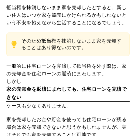
3
MEホールディングスの評判！不動産売
抵当権を抹消しないまま家を売却したとすると、新し
買における特徴や口コミ評判のまとめ
い住人はいつか家を競売にかけられるかもしれないと
2020.08.29
いう不安を抱えながら生活することになるでしょう。
4
野村の仲介+（PLUS）の評判や強みと
そのため抵当権を抹消しないまま家を売却す
は？噂や口コミから知る満足度合
ることはあり得ないのです。
2020.07.26
一般的に住宅ローンを完済して抵当権を外す際は、家
5
の売却金を住宅ローンの返済にまわします。
農協JA住宅ローン金利や審査は？借り
換えや繰り上げ返済まで徹底まとめ
しかし
家の売却金を返済にまわしても、住宅ローンを完済で
2020.10.06
きない
ケースも少なくありません。
家を売却したお金や貯金を使っても住宅ローンが残る
場合は家を売却できないと思うかもしれませんが、実
はそれでも家を売却することは可能です。