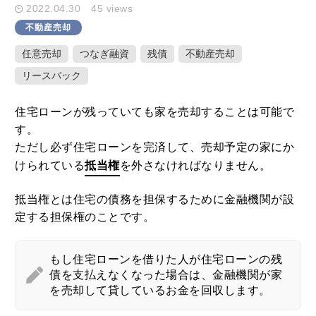
2022.04.30
45 views
不動産売却
キーワード検索
任意売却
つなぎ融資
残債
不動産売却
リースバック
住宅ローンが残っていても家を売却することは可能で
ここ1ヶ月の人気記事
す。
ただし必ず住宅ローンを完済して、売却予定の家にか
1
けられている
抵当権
を外さなければなりません。
家や庭が広いメリット・デメリットと
固定資産税を減らすための活用方法
抵当権とは住宅の債務を担保するために金融機関が設
2020.10.01
定する担保権のことです。
2
土地や建物の不動産を学校法人に個人
もし住宅ローンを借りた人が住宅ローンの残
が売却した時の税金特例とポイント
債を支払えなくなった場合は、金融機関が家
2020.09.23
を売却して貸しているお金を回収します。