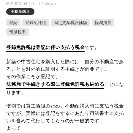
2023.04.10
77 views
不動産購入
キーワード検索
登記
登録免許税
固定資産税評価額
軽減措置
軽減税率
登録免許税は登記に伴い支払う税金
です。
ここ1ヶ月の人気記事
新築や中古住宅を購入した際には、自分の不動産であ
1
ることを対外的に証明する手続きが必要です。
家や庭が広いメリット・デメリットと
その作業こそが登記で、
固定資産税を減らすための活用方法
法務局で手続きする際に登録免許税も納める
ことにな
2020.10.01
ります。
2
土地や建物の不動産を学校法人に個人
慣例では買主負担のため、不動産購入時に支払う税金
が売却した時の税金特例とポイント
ですが、実際には登記をするにあたり司法書士に支払
2020.09.23
いを含めて代行してもらうのが一般的です。
よって