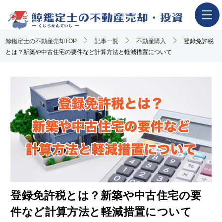
鯨鑑定士の不動産売却TOP
ホーム
記事一覧
不動産購入
登録免許税
とは？新築や中古住宅の要件など計算方法と軽減措置について
不動産売却の流れ
一押し査定業者一覧
アンケート調査概要
不動産売却体験談
執筆・監修者
おすすめ記事
Youtube解説記事
登録免許税とは？新築や中古住宅の要
件など計算方法と軽減措置について