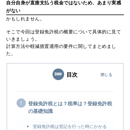
3
自分自身が直接支払う税金ではないため、あまり実感
MEホールディングスの評判！不動産売
がない
買における特徴や口コミ評判のまとめ
かもしれません。
2020.08.29
そこで今回は登録免許税の概要について具体的に見て
4
野村の仲介+（PLUS）の評判や強みと
いきましょう。
は？噂や口コミから知る満足度合
計算方法や軽減措置適用の要件に関してまとめまし
2020.07.26
た。
5
住宅ローンの融資額を増額したい場合
目次
閉じる
は？対応方法と注意点をまとめました
2020.08.24
登録免許税とは？税率は？登録免許税
の基礎知識
登録免許税は登記を行った時にかかる